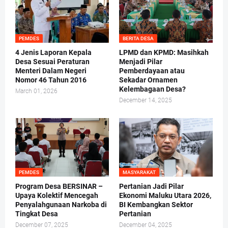
PEMDES
BERITA DESA
4 Jenis Laporan Kepala
LPMD dan KPMD: Masihkah
Desa Sesuai Peraturan
Menjadi Pilar
Menteri Dalam Negeri
Pemberdayaan atau
Nomor 46 Tahun 2016
Sekadar Ornamen
Kelembagaan Desa?
March 01, 2026
December 14, 2025
PEMDES
MASYARAKAT
Program Desa BERSINAR –
Pertanian Jadi Pilar
Upaya Kolektif Mencegah
Ekonomi Maluku Utara 2026,
Penyalahgunaan Narkoba di
BI Kembangkan Sektor
Tingkat Desa
Pertanian
December 07, 2025
December 04, 2025