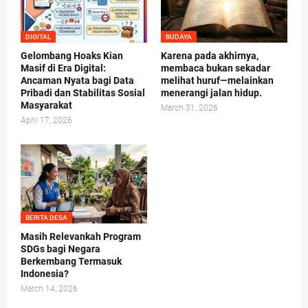
DIGITAL
BUDAYA
Gelombang Hoaks Kian
Karena pada akhirnya,
Masif di Era Digital:
membaca bukan sekadar
Ancaman Nyata bagi Data
melihat huruf—melainkan
Pribadi dan Stabilitas Sosial
menerangi jalan hidup.
Masyarakat
March 31, 2026
April 17, 2026
BERITA DESA
Masih Relevankah Program
SDGs bagi Negara
Berkembang Termasuk
Indonesia?
March 14, 2026