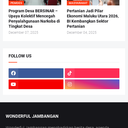
PEMDES
MASYARAKAT
Program Desa BERSINAR –
Pertanian Jadi Pilar
Upaya Kolektif Mencegah
Ekonomi Maluku Utara 2026,
Penyalahgunaan Narkoba di
BI Kembangkan Sektor
Tingkat Desa
Pertanian
December 07, 2025
December 04, 2025
FOLLOW US
WONDERFUL JAMBANGAN
Wonderful Jambangan menghadirkan berita desa, agenda