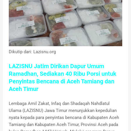
Dikutip dari: Lazisnu.org
LAZISNU Jatim Dirikan Dapur Umum
Ramadhan, Sediakan 40 Ribu Porsi untuk
Penyintas Bencana di Aceh Tamiang dan
Aceh Timur
Lembaga Amil Zakat, Infaq dan Shadaqah Nahdlatul
Ulama (LAZISNU) Jawa Timur menunjukkan kepedulian
nyata kepada para penyintas bencana di
Kabupaten Aceh
Tamiang
dan
Kabupaten Aceh Timur
,
Provinsi Aceh
pada