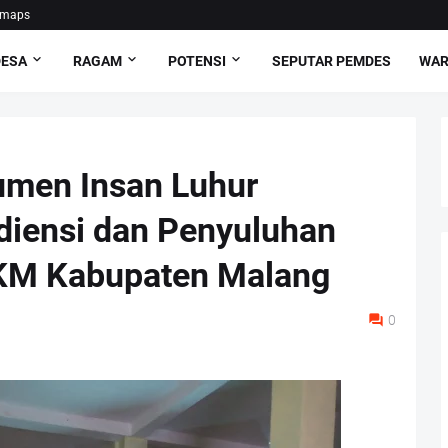
emaps
DESA
RAGAM
POTENSI
SEPUTAR PEMDES
WAR
umen Insan Luhur
diensi dan Penyuluhan
KM Kabupaten Malang
0