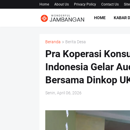
Home
About Us
Privacy Policy
Contact Us
Sit
HOME
KABAR 
Beranda
Berita Desa
Pra Koperasi Kons
Indonesia Gelar Au
Bersama Dinkop U
Senin, April 06, 2026