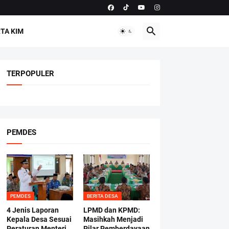
TA KIM
TERPOPULER
PEMDES
PEMDES
BERITA DESA
4 Jenis Laporan
LPMD dan KPMD:
Kepala Desa Sesuai
Masihkah Menjadi
Peraturan Menteri
Pilar Pemberdayaan