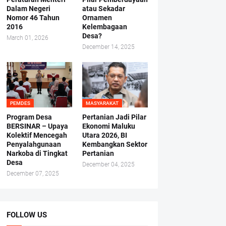
Dalam Negeri
atau Sekadar
Nomor 46 Tahun
Ornamen
2016
Kelembagaan
Desa?
March 01, 2026
December 14, 2025
PEMDES
MASYARAKAT
Program Desa
Pertanian Jadi Pilar
BERSINAR – Upaya
Ekonomi Maluku
Kolektif Mencegah
Utara 2026, BI
Penyalahgunaan
Kembangkan Sektor
Narkoba di Tingkat
Pertanian
Desa
December 04, 2025
December 07, 2025
FOLLOW US