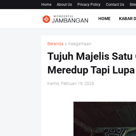
Home
About Us
Privacy Policy
Contact Us
Sit
HOME
KABAR 
Beranda
Keagamaan
Tujuh Majelis Satu
Meredup Tapi Lupa
Kamis, Februari 19, 2026