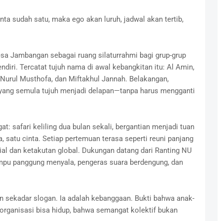
nta sudah satu, maka ego akan luruh, jadwal akan tertib,
Desa Jambangan sebagai ruang silaturrahmi bagi grup-grup
ndiri. Tercatat tujuh nama di awal kebangkitan itu: Al Amin,
, Nurul Musthofa, dan Miftakhul Jannah. Belakangan,
 yang semula tujuh menjadi delapan—tanpa harus mengganti
safari keliling dua bulan sekali, bergantian menjadi tuan
, satu cinta. Setiap pertemuan terasa seperti reuni panjang
sial dan ketakutan global. Dukungan datang dari Ranting NU
pu panggung menyala, pengeras suara berdengung, dan
an sekadar slogan. Ia adalah kebanggaan. Bukti bahwa anak-
rganisasi bisa hidup, bahwa semangat kolektif bukan