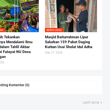
ESA
BERITA DESA
ib Tekankan
Masjid Baiturrahman Lipur
nya Mendalami Ilmu
Salurkan 159 Paket Daging
alam Tahlil Akbar
Kurban Usai Sholat Idul Adha
t Fatayat NU Desa
May 27, 2026
gan
026
sting Komentar (0)
Lebih lama