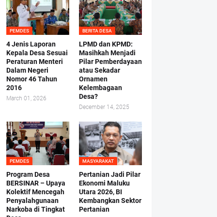
PEMDES
BERITA DESA
4 Jenis Laporan
LPMD dan KPMD:
Kepala Desa Sesuai
Masihkah Menjadi
Peraturan Menteri
Pilar Pemberdayaan
Dalam Negeri
atau Sekadar
Nomor 46 Tahun
Ornamen
2016
Kelembagaan
Desa?
March 01, 2026
December 14, 2025
PEMDES
MASYARAKAT
Program Desa
Pertanian Jadi Pilar
BERSINAR – Upaya
Ekonomi Maluku
Kolektif Mencegah
Utara 2026, BI
Penyalahgunaan
Kembangkan Sektor
Narkoba di Tingkat
Pertanian