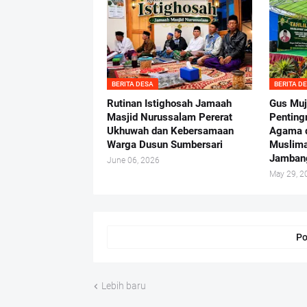
BERITA DESA
BERITA D
Rutinan Istighosah Jamaah
Gus Muj
Masjid Nurussalam Pererat
Penting
Ukhuwah dan Kebersamaan
Agama d
Warga Dusun Sumbersari
Muslima
Jamban
June 06, 2026
May 29, 2
Po
Lebih baru