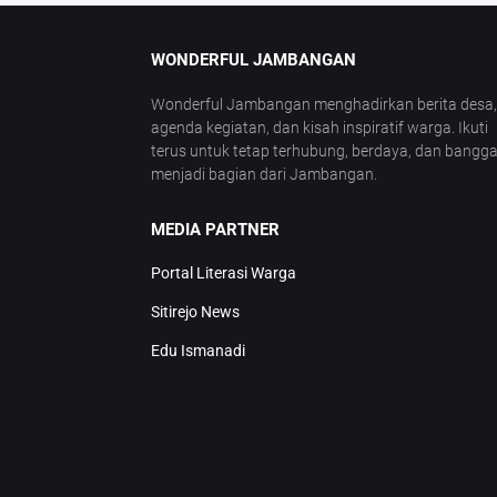
WONDERFUL JAMBANGAN
Wonderful Jambangan menghadirkan berita desa,
agenda kegiatan, dan kisah inspiratif warga. Ikuti
terus untuk tetap terhubung, berdaya, dan bangg
menjadi bagian dari Jambangan.
MEDIA PARTNER
Portal Literasi Warga
Sitirejo News
Edu Ismanadi